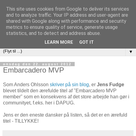
This site uses cookies from Google to deliver its services
DAPUG
and to analyze traffic. Your IP address and user-agent are
shared with Google along with performance and security
metrics to ensure quality of service, generate usage
Database Application Programmers Users Group (Danish
statistics, and to detect and address abuse.
Embarcadero User Group)
LEARN MORE
GOT IT
▼
onsdag den 22. august 2012
Embarcadero MVP
Som Anders Ohlsson
skriver på sin blog
, er
Jens Fudge
blevet tildelt den ærefulde titel af "Embarcadero MVP
member" som en konsekvens af det store arbejde han gør i
communityet, f.eks. her i DAPUG.
Jens er den eneste dansker på listen, så det er en ærefuld
titel - TILLYKKE!