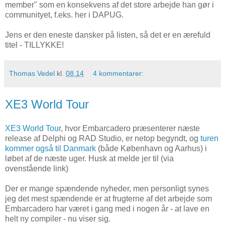
member" som en konsekvens af det store arbejde han gør i
communityet, f.eks. her i DAPUG.
Jens er den eneste dansker på listen, så det er en ærefuld
titel - TILLYKKE!
Thomas Vedel
kl.
08.14
4 kommentarer:
XE3 World Tour
XE3 World Tour
, hvor Embarcadero præsenterer næste
release af Delphi og RAD Studio, er netop begyndt, og
turen
kommer også til Danmark
(både København og Aarhus) i
løbet af de næste uger. Husk at melde jer til (via
ovenstående link)
Der er mange spændende nyheder, men personligt synes
jeg det mest spændende er at frugterne af det arbejde som
Embarcadero har været i gang med i nogen år - at lave en
helt ny compiler - nu viser sig.