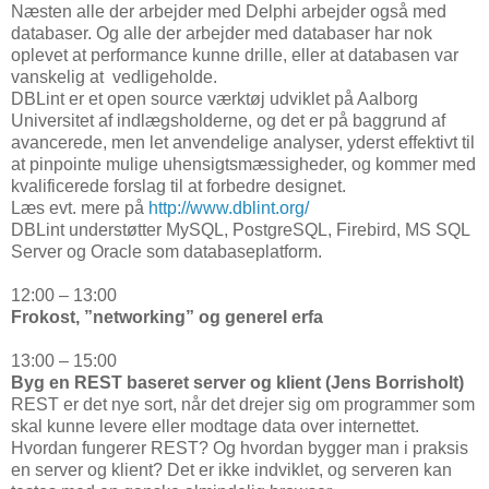
Næsten alle der arbejder med Delphi arbejder også med
databaser. Og alle der arbejder med databaser har nok
oplevet at performance kunne drille, eller at databasen var
vanskelig at vedligeholde.
DBLint er et open source værktøj udviklet på Aalborg
Universitet af indlægsholderne, og det er på baggrund af
avancerede, men let anvendelige analyser, yderst effektivt til
at pinpointe mulige uhensigtsmæssigheder, og kommer med
kvalificerede forslag til at forbedre designet.
Læs evt. mere på
http://www.dblint.org/
DBLint understøtter MySQL, PostgreSQL, Firebird, MS SQL
Server og Oracle som databaseplatform.
12:00 – 13:00
Frokost, ”networking” og generel erfa
13:00 – 15:00
Byg en REST baseret server og klient (Jens Borrisholt)
REST er det nye sort, når det drejer sig om programmer som
skal kunne levere eller modtage data over internettet.
Hvordan fungerer REST? Og hvordan bygger man i praksis
en server og klient? Det er ikke indviklet, og serveren kan