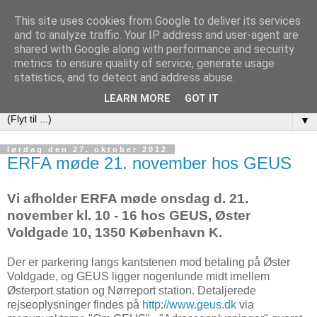
This site uses cookies from Google to deliver its services
DAPUG
and to analyze traffic. Your IP address and user-agent are
shared with Google along with performance and security
metrics to ensure quality of service, generate usage
Database Application Programmers Users Group (Danish
statistics, and to detect and address abuse.
Embarcadero User Group)
LEARN MORE
GOT IT
▼
lørdag den 27. oktober 2012
ERFA møde 21. november hos GEUS
Vi afholder ERFA møde onsdag d. 21.
november kl. 10 - 16 hos GEUS, Øster
Voldgade 10, 1350 København K.
Der er parkering langs kantstenen mod betaling på Øster
Voldgade, og GEUS ligger nogenlunde midt imellem
Østerport station og Nørreport station. Detaljerede
rejseoplysninger findes på
http://www.geus.dk
via