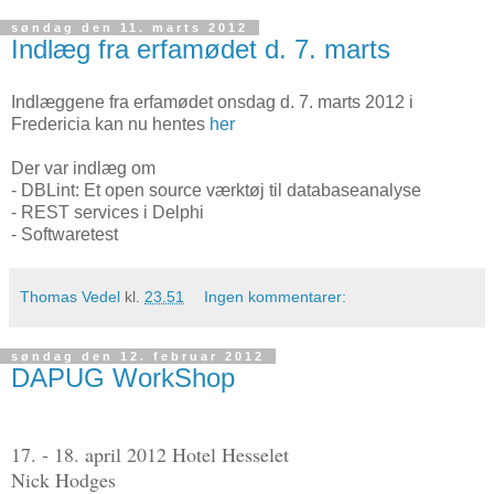
søndag den 11. marts 2012
Indlæg fra erfamødet d. 7. marts
Indlæggene fra erfamødet onsdag d. 7. marts 2012 i
Fredericia kan nu hentes
her
Der var indlæg om
- DBLint: Et open source værktøj til databaseanalyse
- REST services i Delphi
- Softwaretest
Thomas Vedel
kl.
23.51
Ingen kommentarer:
søndag den 12. februar 2012
DAPUG WorkShop
17. - 18. april 2012 Hotel Hesselet
Nick Hodges