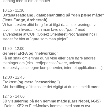
ledning med til din computer
10:15 - 11:30
Databaseadgang / databehandling på "den pæne måde"
(Jens Fudge, Archersoft)
Vi har næsten altid brug for at tilgå data i de løsninger vi
laver, men hvordan kan man lave det "pænt" med
anvendelse af OOP (Objekt Orienteret Programmering) i
stedet for blot at "gøre som man plejer"
11:30 - 12:00
Generel ERFA og "networking"
Få en snak om emner du vil vise eller bare høre andres
meninger om (eks. tredjepartssoftware, unicode,
kopibeskyttelse, egne komponenter, internetapplikationer...)
12:00 - 12:45
Frokost (og mere "networking")
Aht. bestilling af frokost er det vigtigt at du er tilmeldt mødet
12:45 - 14:00
3D visualering på den nemme måde (Lars Nebel, I-GIS)
I Delphi XE2 er FireMonkey kommet med som et nyt