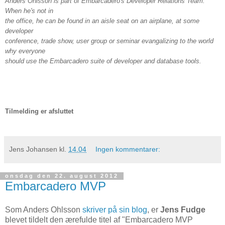
Anders Ohlsson is part of Embarcadero's Developer Relations Team.
When he's not in
the office, he can be found in an aisle seat on an airplane, at some
developer
conference, trade show, user group or seminar evangalizing to the world
why everyone
should use the Embarcadero suite of developer and database tools.
Tilmelding er afsluttet
Jens Johansen
kl.
14.04
Ingen kommentarer:
onsdag den 22. august 2012
Embarcadero MVP
Som Anders Ohlsson
skriver på sin blog
, er
Jens Fudge
blevet tildelt den ærefulde titel af "Embarcadero MVP