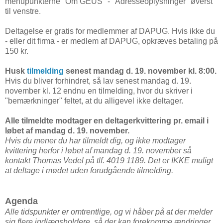
menupunkterne "Om GEUS" - "Adresseoplysninger" øverst
til venstre.
Deltagelse er gratis for medlemmer af DAPUG. Hvis ikke du
- eller dit firma - er medlem af DAPUG, opkræves betaling på
150 kr.
Husk
tilmelding
senest mandag d. 19. november kl. 8:00.
Hvis du bliver forhindret, så lav senest mandag d. 19.
november kl. 12 endnu en tilmelding, hvor du skriver i
"bemærkninger" feltet, at du alligevel ikke deltager.
Alle tilmeldte modtager en deltagerkvittering pr. email i
løbet af mandag d. 19. november.
Hvis du mener du har tilmeldt dig, og ikke modtager
kvittering herfor i løbet af mandag d. 19. november så
kontakt Thomas Vedel på tlf. 4019 1189. Det er IKKE muligt
at deltage i mødet uden forudgående tilmelding.
Agenda
Alle tidspunkter er omtrentlige, og vi håber på at der melder
sig flere indlægsholdere, så der kan forekomme ændringer