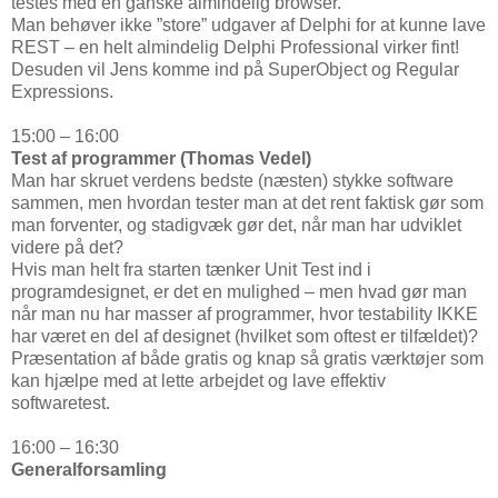
testes med en ganske almindelig browser.
Man behøver ikke ”store” udgaver af Delphi for at kunne lave
REST – en helt almindelig Delphi Professional virker fint!
Desuden vil Jens komme ind på SuperObject og Regular
Expressions.
15:00 – 16:00
Test af programmer (Thomas Vedel)
Man har skruet verdens bedste (næsten) stykke software
sammen, men hvordan tester man at det rent faktisk gør som
man forventer, og stadigvæk gør det, når man har udviklet
videre på det?
Hvis man helt fra starten tænker Unit Test ind i
programdesignet, er det en mulighed – men hvad gør man
når man nu har masser af programmer, hvor testability IKKE
har været en del af designet (hvilket som oftest er tilfældet)?
Præsentation af både gratis og knap så gratis værktøjer som
kan hjælpe med at lette arbejdet og lave effektiv
softwaretest.
16:00 – 16:30
Generalforsamling