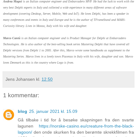
Andrea Magni
is an Italian computer engineer and Embarcadero MVP. He had the luck to work with the
very best Delphi experts in Italy and collected a wide experience in many different areas of software
development (covering Desktop, Server, Mobile, Web and IoT). He loves Delphi, has been a speaker in
many conferences and events in Italy and Europe and he is the author of TFrameStand and MARS-
Curiosity library. Lives in Monza, Italy with his wife and daughter.
Marco Cantù
is an Italian computer engineer and is Product Manager for Delphi at Embarcadero
Technologies. He is also author of the best-selling book series Mastering Delphi that have covered all
Delphi versions from Delphi 1 to 2005. After this, Marco wrote some handbooks as supplement to the
Mastering Series. Marco lives in a lovely town Piacenza in Italy with his wife, daughter and son. Marco
loves Denmark as this is the country where Lego is from.
Jens Johansen
kl.
12.50
1 kommentar:
blog
25. januar 2021 kl. 15.09
Gå tilbake i tid for å besøke skapningen fra den svarte
lagunen
https://norske-casino.eu/creature-from-the-black-
lagoon/
den onde skurken fra den berømte skrekkfilmen fra