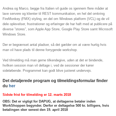
Andrea og Marco, begge fra Italien vil guide os igennem flere måder at
lave servere og klienter til REST kommunikation, en hel del omkring
FireMonkey (FMX) styling, en del om Windows platform (VCL) og de vil
dele oplevelser, frustrationer og erfaringer de har haft med at publicere på
diverse ”stores”, som Apple App Store, Google Play Store samt Microsoft
Windows Store.
Der er begrænset antal pladser, så det gælder om at være hurtig hvis
man vil have plads til denne forrygende workshop.
Ved tilmelding må man gerne tilkendegive, uden at det er bindende,
hvilken session man vil deltage i, ved de sessioner der kører
sideløbende. Programmet kan godt blive justeret undervejs.
Det detaljerede program og tilmeldingsformular finder
du
her
Sidste frist for tilmelding er 12. marts 2018
OBS: Det er vigtigt for DAPUG, at deltagerne betaler inden
WorkShoppen begynder. Derfor er deltagelse 500 kr. billigere, hvis
betalingen sker senest den 19. april 2018