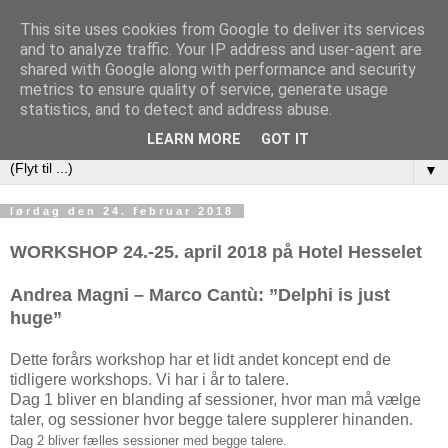
This site uses cookies from Google to deliver its services
DAPUG
and to analyze traffic. Your IP address and user-agent are
shared with Google along with performance and security
metrics to ensure quality of service, generate usage
Database Application Programmers Users Group (Danish
statistics, and to detect and address abuse.
Embarcadero User Group)
LEARN MORE
GOT IT
▼
lørdag den 24. februar 2018
WORKSHOP 24.-25. april 2018 på Hotel Hesselet
Andrea Magni – Marco Cantù: ”Delphi is just
huge”
Dette forårs workshop har et lidt andet koncept end de
tidligere workshops. Vi har i år to talere.
Dag 1 bliver en blanding af sessioner, hvor man må vælge
taler, og sessioner hvor begge talere supplerer hinanden.
Dag 2 bliver fælles sessioner med begge talere.